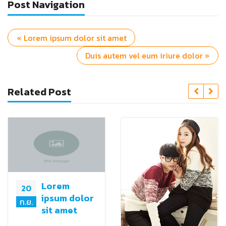
Post Navigation
« Lorem ipsum dolor sit amet
Duis autem vel eum iriure dolor »
Related Post
Lorem
20
ipsum dolor
ก.ย.
sit amet