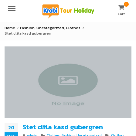
0
Menu
Cart
Home
Fashion
,
Uncategorized
,
Clothes
Stet clita kasd gubergren
Stet clita kasd gubergren
20
ก.ย.
Author
Categories
Tags
admin
Clothes
,
Fashion
,
Uncategorized
Clothes
,