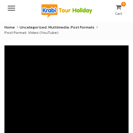
0
Menu
Cart
Home
Uncategorized
,
Multimedia
,
Post Formats
Post Format: Video (YouTube)