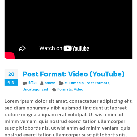
Post Format: Video (YouTube)
20
ก.ย.
Format
Author
Categories
วีดีโอ
admin
Multimedia
,
Post Formats
,
Tags
Uncategorized
Formats
,
Video
Lorem ipsum dolor sit amet, consectetuer adipiscing elit,
sed diam nonummy nibh euismod tincidunt ut laoreet
dolore magna aliquam erat volutpat. Ut wisi enim ad
minim veniam, quis nostrud exerci tation ullamcorper
suscipit lobortis nisl ut wisi enim ad minim veniam, quis
nostrud exerci tation ullamcorper suscipit lobortis nisl