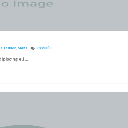
บน Stet clita kasd gubergren
es
,
Fashion
,
Shirts
3 ความเห็น
ipiscing eli …