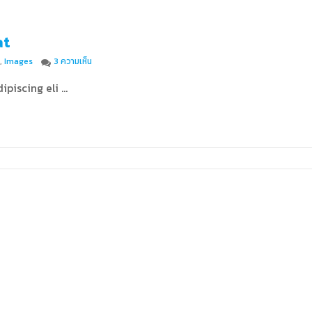
at
บน Dolore magna aliquam erat
,
Images
3 ความเห็น
ipiscing eli …