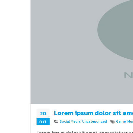
Lorem ipsum dolor sit am
20
ก.ย.
Categories
Tags
Social Media
,
Uncategorized
Game
,
Mus
Lorem ipsum dolor sit amet, consectetuer ad