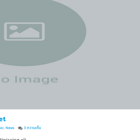
et
บน Lorem ipsum dolor sit amet
ic
,
News
3 ความเห็น
ipiscing eli …