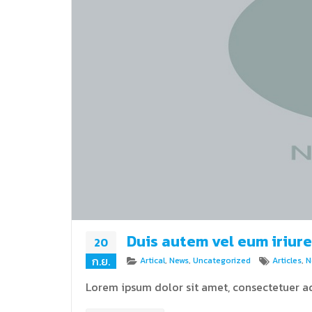
Duis autem vel eum iriure
20
ก.ย.
Categories
Tags
Artical
,
News
,
Uncategorized
Articles
,
N
Lorem ipsum dolor sit amet, consectetuer ad