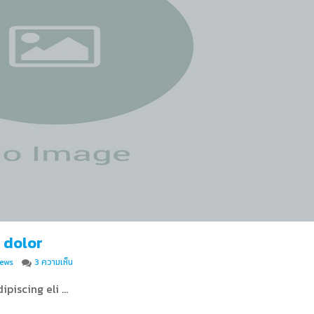
 dolor
บน Duis autem vel eum iriure dolor
ews
3 ความเห็น
ipiscing eli …