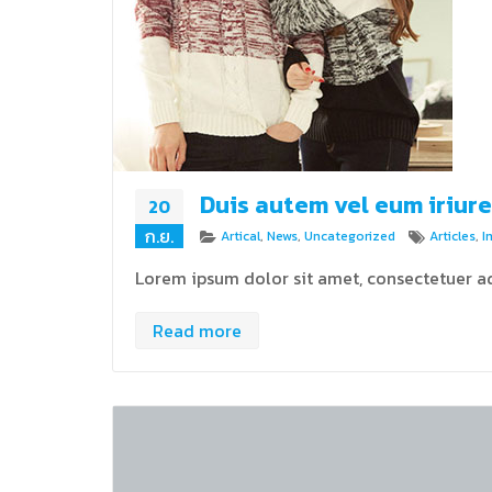
Duis autem vel eum iriure
20
ก.ย.
Categories
Tags
Artical
,
News
,
Uncategorized
Articles
,
I
Lorem ipsum dolor sit amet, consectetuer ad
Read more