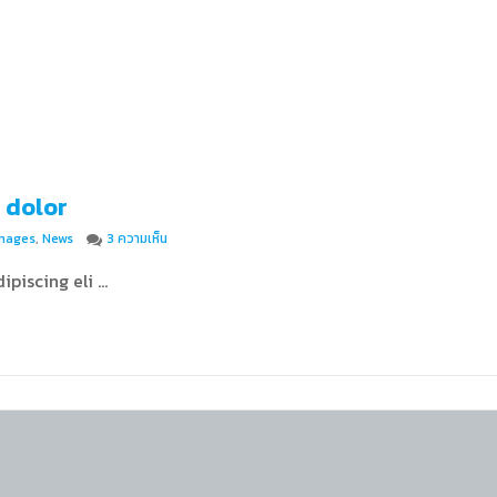
 dolor
บน Duis autem vel eum iriure dolor
mages
,
News
3 ความเห็น
ipiscing eli …