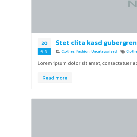
Stet clita kasd gubergren
20
ก.ย.
Categories
Tags
Clothes
,
Fashion
,
Uncategorized
Cloth
Lorem ipsum dolor sit amet, consectetuer ad
Read more