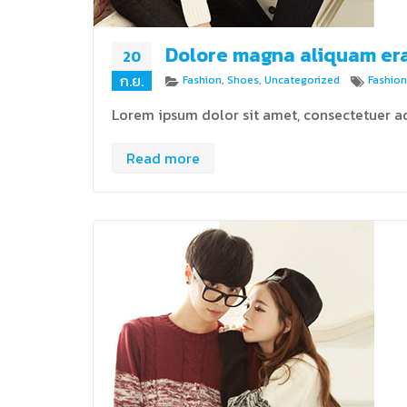
Dolore magna aliquam er
20
ก.ย.
Categories
Tags
Fashion
,
Shoes
,
Uncategorized
Fashion
Lorem ipsum dolor sit amet, consectetuer ad
Read more