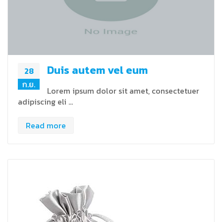
Duis autem vel eum
28
ก.ย.
Lorem ipsum dolor sit amet, consectetuer
adipiscing eli …
Read more