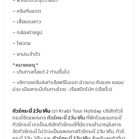
– ครีมกันแดด
– เสื้อแขนยาว
– กล้องถ่ายรูป
– ไฟฉาย
– ยาประจำตัว
* หมา
ยเหตุ *
– เดินทางตั้งแต่ 2 ท่านขึ้นไป
– บริการรถรับส่งท่าเรือฟรีในเขต อ่าวนาง ทับแขก คลอง
ม่วง เมืองกระบี่เดินทางโดย : เรือสปีดโบ้ท (เรือเร็ว)
ทัวร์กระบี่
2
วัน
1
คืน
เรา
Krabi Tour Holiday
บริษัททัวร์
กระบี่จัดแพคเกจ
ทัวร์กระบี่
2
วัน
1
คืน
ที่พักโรงแรมกระบี่
ทัวร์กระบี่
เราเป็นบริษัททัวร์กระบี่ที่มีความชำนาญในการ
จัดทัวร์กระบี่
ไม่ว่าจะเป็นแพคเกจทัวร์กระบี่
2
วัน
1
คืน
,
ทัวร์
กระบี่
3
วัน
2
คืน
และ
ทัวร์กระบี่
2
วัน
1
คืน
สำหรับลูกค้าที่มา