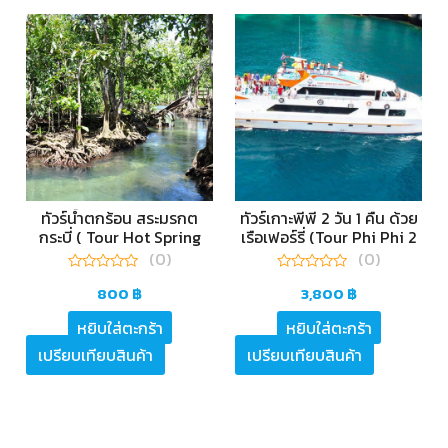
ะ
ทัวร์น้ำตกร้อน สระมรกต
ทัวร์เกาะพีพี 2 วัน 1 คืน ด้วย
i
กระบี่ ( Tour Hot Spring
เรือเฟอร์รี่ (Tour Phi Phi 2
Waterfall – Emerald Pool
days 1 Night by Ferry
(0)
(0)
)
Boat)
0
0
800
฿
3,800
฿
out
out
of
of
5
5
หยิบใส่ตะกร้า
หยิบใส่ตะกร้า
เปรียบเทียบสินค้า
เปรียบเทียบสินค้า