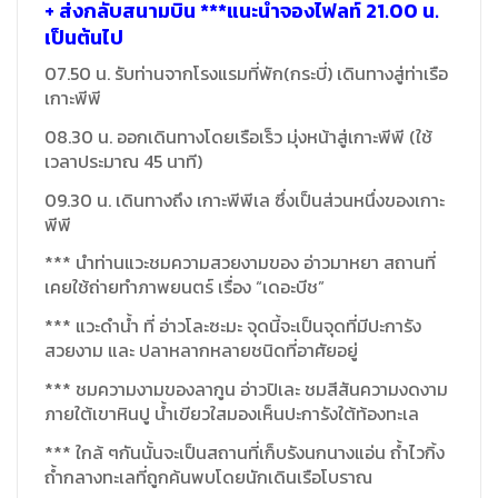
+ ส่งกลับสนามบิน ***แนะนำจองไฟลท์ 21.00 น.
เป็นต้นไป
07.50 น. รับท่านจากโรงแรมที่พัก(กระบี่) เดินทางสู่ท่าเรือ
เกาะพีพี
08.30 น. ออกเดินทางโดยเรือเร็ว มุ่งหน้าสู่เกาะพีพี (ใช้
เวลาประมาณ 45 นาที)
09.30 น. เดินทางถึง เกาะพีพีเล ซึ่งเป็นส่วนหนึ่งของเกาะ
พีพี
*** นำท่านแวะชมความสวยงามของ อ่าวมาหยา สถานที่
เคยใช้ถ่ายทำภาพยนตร์ เรื่อง “เดอะบีช”
*** แวะดำน้ำ ที่ อ่าวโละซะมะ จุดนี้จะเป็นจุดที่มีปะการัง
สวยงาม และ ปลาหลากหลายชนิดที่อาศัยอยู่
*** ชมความงามของลากูน อ่าวปิเละ ชมสีสันความงดงาม
ภายใต้เขาหินปู น้ำเขียวใสมองเห็นปะการังใต้ท้องทะเล
*** ใกล้ ๆกันนั้นจะเป็นสถานที่เก็บรังนกนางแอ่น ถ้ำไวกิ้ง
ถ้ำกลางทะเลที่ถูกค้นพบโดยนักเดินเรือโบราณ