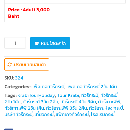
Price : Adult 3,000
Baht
จำนวน
หยิบใส่ตะกร้า
ทัวร์
กระบี่
2
เปรียบเทียบสินค้า
วัน
1
SKU:
324
คืน
เกาะ
Categories:
แพ็คเกจทัวร์กระบี่
,
แพคเกจทัวร์กระบี่ 2วัน 1คืน
พีพี
Tags:
KrabiTourHoliday
,
Tour Krabi
,
ทัวร์กระบี่
,
ทัวร์กระบี่
-
2วัน 1คืน
,
ทัวร์กระบี่ 3วัน 2คืน
,
ทัวร์กระบี่ 4วัน 3คืน
,
ทัวร์เกาะพีพี
,
อ่าว
ทัวร์เกาะพีพี 2วัน 1คืน
,
ทัวร์เกาะพีพี 3วัน 2คืน
,
ทัวร์เกาะห้อง กระบี่
,
มา
บริษัททัวร์กระบี่
,
เที่ยวกระบี่
,
แพ็คเกจทัวร์กระบี่
,
โรงแรมกระบี่
หยา
-
เกาะ