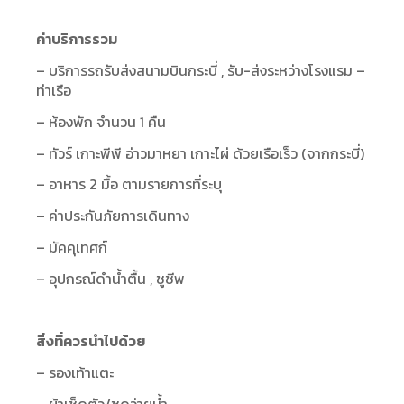
ค่าบริการรวม
– บริการรถรับส่งสนามบินกระบี่ , รับ-ส่งระหว่างโรงแรม –
ท่าเรือ
– ห้องพัก จำนวน 1 คืน
– ทัวร์ เกาะพีพี อ่าวมาหยา เกาะไผ่ ด้วยเรือเร็ว (จากกระบี่)
– อาหาร 2 มื้อ ตามรายการที่ระบุ
– ค่าประกันภัยการเดินทาง
– มัคคุเทศก์
– อุปกรณ์ดำน้ำตื้น , ชูชีพ
สิ่งที่ควรนำไปด้วย
– รองเท้าแตะ
– ผ้าเช็ดตัว/ชุดว่ายน้ำ